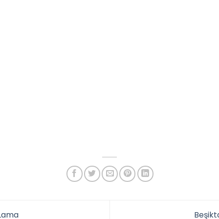
 Lama
Beşik