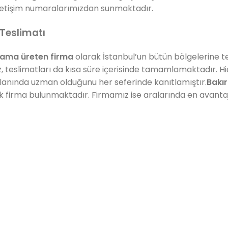
iletişim numaralarımızdan sunmaktadır.
Teslimatı
lama üreten firma
olarak İstanbul’un bütün bölgelerine t
, teslimatları da kısa süre içerisinde tamamlamaktadır. H
lanında uzman olduğunu her seferinde kanıtlamıştır.
Bakı
ok firma bulunmaktadır. Firmamız ise aralarında en avantaj