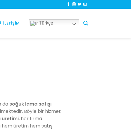
Türkçe
İLETIŞIM
da da
soğuk lama satışı
ilmektedir. Böyle bir hizmet
 üretimi
, her firma
da hem üretim hem satış