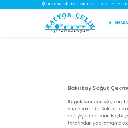
İçeriğe
DES SAN. SIT. 112. SOK. D13 BLOK NO:47. Y.D
atla
ANASA
Bakırköy Soğuk Çek
Soğuk lamalar
, sıkça üret
yapılmaktadır. Sektörlerin 
anlayışında zaman kaybı 
tarafından yapılamamaktadı