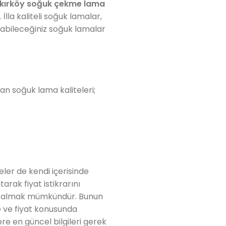
kırköy soğuk çekme lama
İlla kaliteli soğuk lamalar,
labileceğiniz soğuk lamalar
ılan soğuk lama kaliteleri;
teler de kendi içerisinde
arak fiyat istikrarını
rün almak mümkündür. Bunun
te ve fiyat konusunda
ere en güncel bilgileri gerek