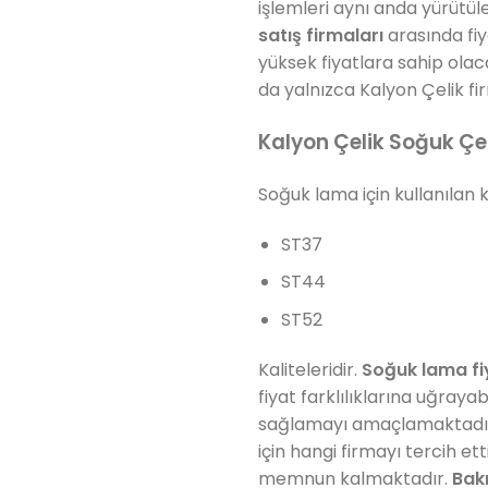
işlemleri aynı anda yürütül
satış firmaları
arasında fiy
yüksek fiyatlara sahip ola
da yalnızca Kalyon Çelik f
Kalyon Çelik Soğuk Ç
Soğuk lama için kullanılan ka
ST37
ST44
ST52
Kaliteleridir.
Soğuk lama fi
fiyat farklılıklarına uğraya
sağlamayı amaçlamaktadır. 
için hangi firmayı tercih e
memnun kalmaktadır.
Bak