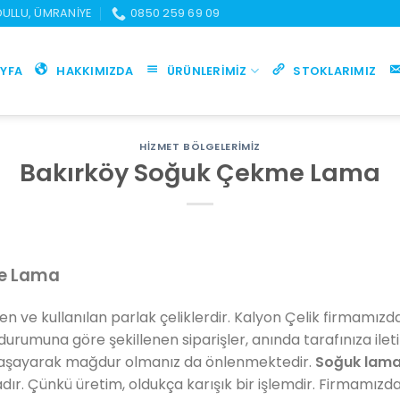
UDULLU, ÜMRANIYE
0850 259 69 09
YFA
HAKKIMIZDA
ÜRÜNLERIMIZ
STOKLARIMIZ
HIZMET BÖLGELERIMIZ
Bakırköy Soğuk Çekme Lama
me Lama
ilen ve kullanılan parlak çeliklerdir. Kalyon Çelik firmamız
durumuna göre şekillenen siparişler, anında tarafınıza ilet
yaşayarak mağdur olmanız da önlenmektedir.
Soğuk lama
r. Çünkü üretim, oldukça karışık bir işlemdir. Firmamız