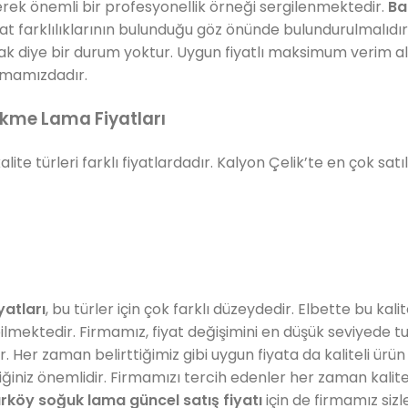
erek önemli bir profesyonellik örneği sergilenmektedir.
Ba
at farklılıklarının bulunduğu göz önünde bulundurulmalıdır. 
cak diye bir durum yoktur. Uygun fiyatlı maksimum verim a
irmamızdadır.
ekme Lama Fiyatları
lite türleri farklı fiyatlardadır. Kalyon Çelik’te en çok sat
yatları
, bu türler için çok farklı düzeydedir. Elbette bu kali
bilmektedir. Firmamız, fiyat değişimini en düşük seviyede tut
Her zaman belirttiğimiz gibi uygun fiyata da kaliteli ü
ttiğiniz önemlidir. Firmamızı tercih edenler her zaman kali
ırköy soğuk lama güncel satış fiyatı
için de firmamız sizl