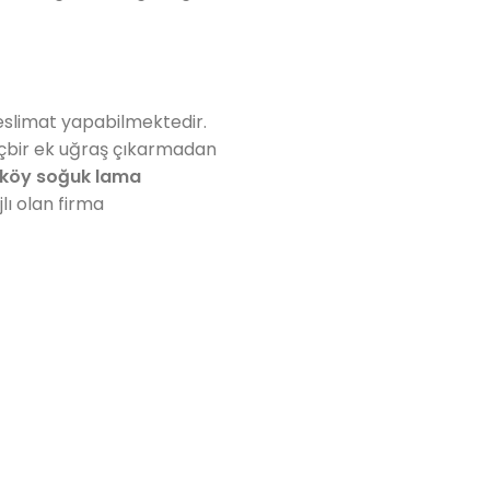
eslimat yapabilmektedir.
içbir ek uğraş çıkarmadan
rköy soğuk lama
lı olan firma