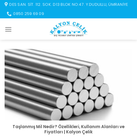
İçeriğe
DES SAN. SIT. 112. SOK. D13 BLOK NO:47. Y.DUDULLU, ÜMRANIYE
atla
0850 259 69 09
Taşlanmış Mil Nedir? Özellikleri, Kullanım Alanları ve
Fiyatları | Kalyon Çelik