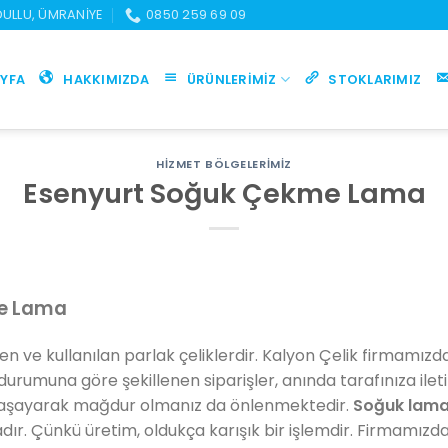
UDULLU, ÜMRANIYE
0850 259 69 09
YFA
HAKKIMIZDA
ÜRÜNLERIMIZ
STOKLARIMIZ
HIZMET BÖLGELERIMIZ
Esenyurt Soğuk Çekme Lama
me Lama
ilen ve kullanılan parlak çeliklerdir. Kalyon Çelik firmamız
durumuna göre şekillenen siparişler, anında tarafınıza ilet
yaşayarak mağdur olmanız da önlenmektedir.
Soğuk lama
r. Çünkü üretim, oldukça karışık bir işlemdir. Firmamız