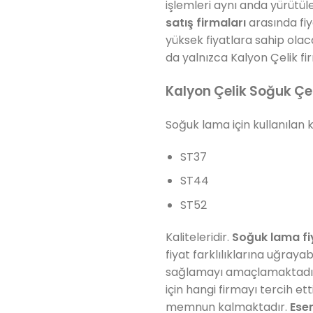
işlemleri aynı anda yürütül
satış firmaları
arasında fiy
yüksek fiyatlara sahip ola
da yalnızca Kalyon Çelik f
Kalyon Çelik Soğuk Ç
Soğuk lama için kullanılan ka
ST37
ST44
ST52
Kaliteleridir.
Soğuk lama fi
fiyat farklılıklarına uğraya
sağlamayı amaçlamaktadır. 
için hangi firmayı tercih e
memnun kalmaktadır.
Ese