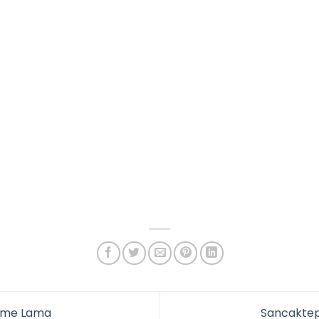
kme Lama
Sancakte