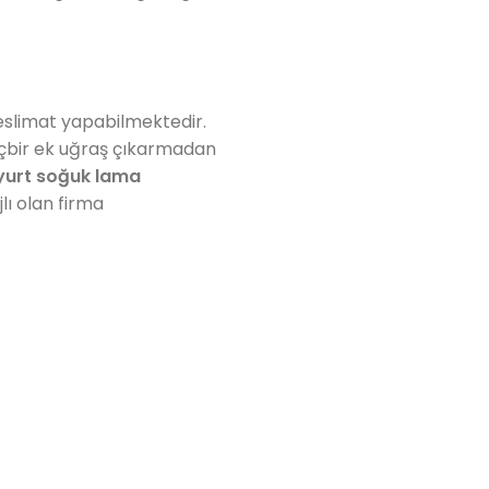
eslimat yapabilmektedir.
içbir ek uğraş çıkarmadan
yurt soğuk lama
lı olan firma