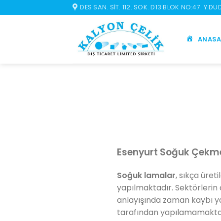
İçeriğe
DES SAN. SIT. 112. SOK. D13 BLOK NO:47. Y.D
atla
ANASA
Esenyurt Soğuk Çek
Soğuk lamalar
, sıkça üret
yapılmaktadır. Sektörlerin 
anlayışında zaman kaybı 
tarafından yapılamamaktadı