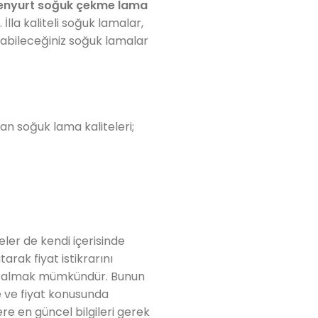
enyurt soğuk çekme lama
İlla kaliteli soğuk lamalar,
labileceğiniz soğuk lamalar
ılan soğuk lama kaliteleri;
teler de kendi içerisinde
arak fiyat istikrarını
rün almak mümkündür. Bunun
te ve fiyat konusunda
ere en güncel bilgileri gerek