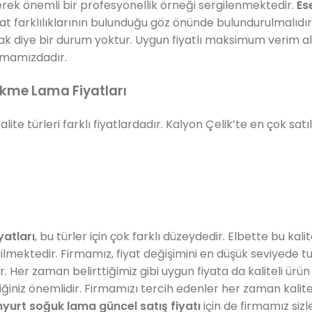
erek önemli bir profesyonellik örneği sergilenmektedir.
Es
at farklılıklarının bulunduğu göz önünde bulundurulmalıdır. 
cak diye bir durum yoktur. Uygun fiyatlı maksimum verim a
irmamızdadır.
ekme Lama Fiyatları
lite türleri farklı fiyatlardadır. Kalyon Çelik’te en çok sat
yatları
, bu türler için çok farklı düzeydedir. Elbette bu kali
bilmektedir. Firmamız, fiyat değişimini en düşük seviyede tut
Her zaman belirttiğimiz gibi uygun fiyata da kaliteli ü
ttiğiniz önemlidir. Firmamızı tercih edenler her zaman kali
nyurt soğuk lama güncel satış fiyatı
için de firmamız sizl