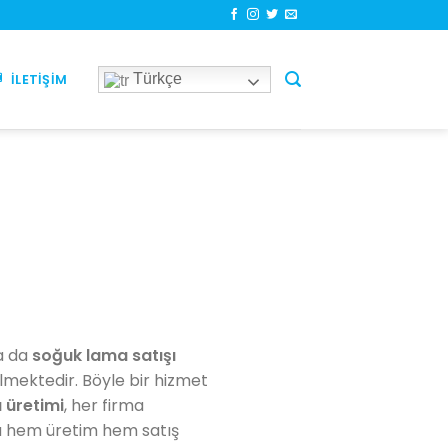
Türkçe
İLETIŞIM
da da
soğuk lama satışı
ilmektedir. Böyle bir hizmet
 üretimi
, her firma
da hem üretim hem satış