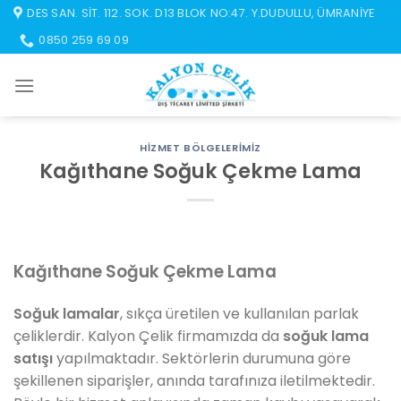
İçeriğe
DES SAN. SIT. 112. SOK. D13 BLOK NO:47. Y.DUDULLU, ÜMRANIYE
atla
0850 259 69 09
HIZMET BÖLGELERIMIZ
Kağıthane Soğuk Çekme Lama
Kağıthane Soğuk Çekme Lama
Soğuk lamalar
, sıkça üretilen ve kullanılan parlak
çeliklerdir. Kalyon Çelik firmamızda da
soğuk lama
satışı
yapılmaktadır. Sektörlerin durumuna göre
şekillenen siparişler, anında tarafınıza iletilmektedir.