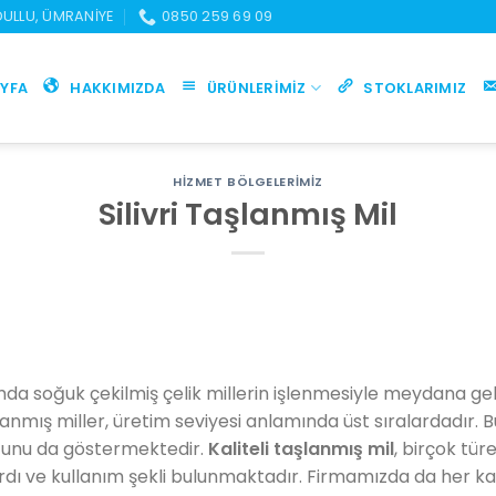
UDULLU, ÜMRANIYE
0850 259 69 09
YFA
HAKKIMIZDA
ÜRÜNLERIMIZ
STOKLARIMIZ
HIZMET BÖLGELERIMIZ
Silivri Taşlanmış Mil
mda soğuk çekilmiş çelik millerin işlenmesiyle meydana ge
lanmış miller, üretim seviyesi anlamında üst sıralardadır.
uğunu da göstermektedir.
Kaliteli taşlanmış mil
, birçok tür
rdı ve kullanım şekli bulunmaktadır. Firmamızda da her ka