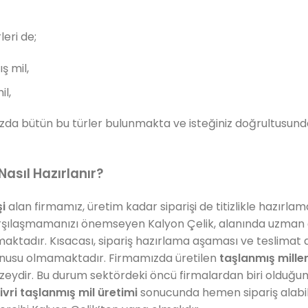
leri de;
ş mil,
il,
zda bütün bu türler bulunmakta ve isteğiniz doğrultusund
Nasıl Hazırlanır?
şi
alan firmamız, üretim kadar siparişi de titizlikle hazırlam
şılaşmamanızı önemseyen Kalyon Çelik, alanında uzman çal
amaktadır. Kısacası, sipariş hazırlama aşaması ve teslimat
nusu olmamaktadır. Firmamızda üretilen
taşlanmış mille
eydir. Bu durum sektördeki öncü firmalardan biri olduğu
livri taşlanmış mil üretimi
sonucunda hemen sipariş alabil