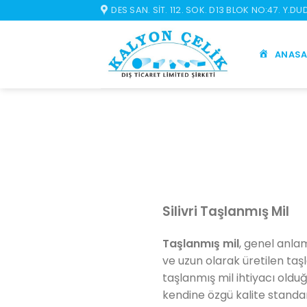
İçeriğe
DES SAN. SIT. 112. SOK. D13 BLOK NO:47. Y.D
atla
ANASA
Silivri Taşlanmış Mil
Taşlanmış mil
, genel anla
ve uzun olarak üretilen taş
taşlanmış mil ihtiyacı old
kendine özgü kalite standa