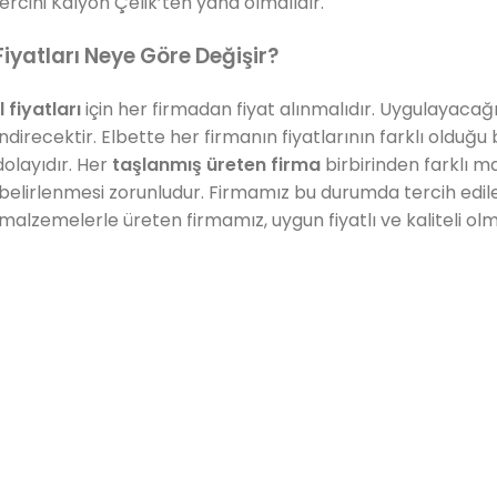
tercihi Kalyon Çelik’ten yana olmalıdır.
iyatları Neye Göre Değişir?
 fiyatları
için her firmadan fiyat alınmalıdır. Uygulayacağ
direcektir. Elbette her firmanın fiyatlarının farklı olduğu bel
olayıdır. Her
taşlanmış üreten firma
birbirinden farklı ma
 belirlenmesi zorunludur. Firmamız bu durumda tercih edile
li malzemelerle üreten firmamız, uygun fiyatlı ve kaliteli ol