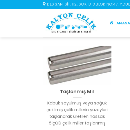
İçeriğe
DES SAN. SIT. 112. SOK. D13 BLOK NO:47. Y.D
atla
ANASA
Taşlanmış Mil
Kabuk soyulmuş veya soğuk
çekilmiş çelik millerin yüzeyleri
taşlanarak üretilen hassas
ölçülü çelik miller taşlanmış