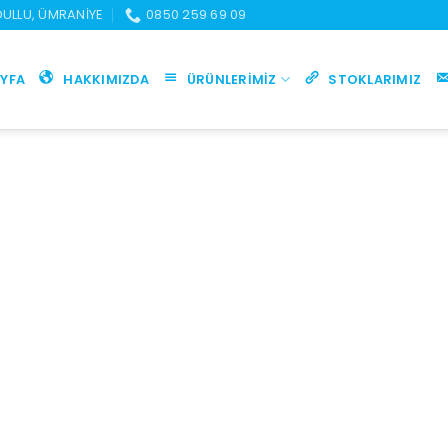
UDULLU, ÜMRANIYE
0850 259 69 09
YFA
HAKKIMIZDA
ÜRÜNLERIMIZ
STOKLARIMIZ