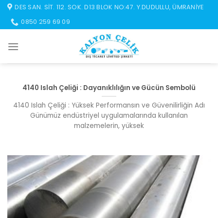
İçeriğe
DES SAN. SIT. 112. SOK. D13 BLOK NO:47. Y.DUDULLU, ÜMRANIYE
atla
0850 259 69 09
4140 Islah Çeliği : Dayanıklılığın ve Gücün Sembolü
4140 Islah Çeliği : Yüksek Performansın ve Güvenilirliğin Adı
Günümüz endüstriyel uygulamalarında kullanılan
malzemelerin, yüksek