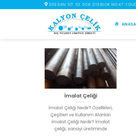
İçeriğe
DES SAN. SIT. 112. SOK. D13 BLOK NO:47. Y.D
atla
ANASA
İmalat Çeliği
İmalat Çeliği Nedir? Özellikleri,
Çeşitleri ve Kullanım Alanları
İmalat Çeliği Nedir? İmalat
çeliği, sanayi üretiminde