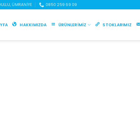
UDULLU, ÜMRANIYE
0850 259 69 09
YFA
HAKKIMIZDA
ÜRÜNLERIMIZ
STOKLARIMIZ