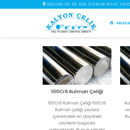
İçeriğe
DES SAN. SIT. 112. SOK. D13 BLOK NO:47. Y.D
atla
ANASA
100Cr6 Rulman Çeliği
100Cr6 Rulman Çeliği 100Cr6
Ru
Rulman çeliği, piyasa
ve
içerisindeki en dayanıklı
Ru
ürünlerin başında
gelmektedir. Bunun sebebi