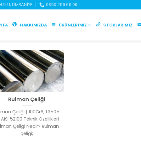
UDULLU, ÜMRANIYE
0850 259 69 09
YFA
HAKKIMIZDA
ÜRÜNLERIMIZ
STOKLARIMIZ
Rulman Çeliği
lman Çeliği | 100Cr6, 1.3505
 AISI 52100 Teknik Özellikleri
lman Çeliği Nedir? Rulman
çeliği;