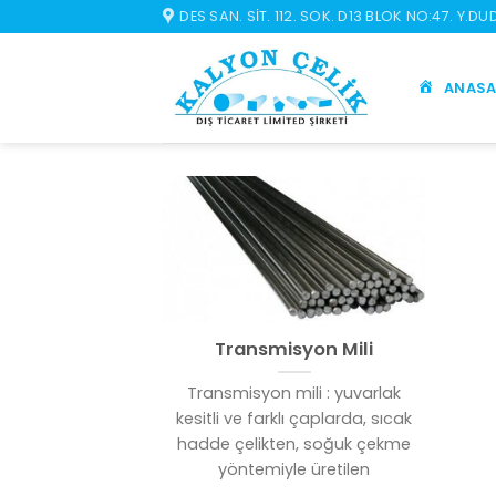
İçeriğe
DES SAN. SIT. 112. SOK. D13 BLOK NO:47. Y.D
atla
ANASA
Transmisyon Mili
Transmisyon mili : yuvarlak
kesitli ve farklı çaplarda, sıcak
hadde çelikten, soğuk çekme
yöntemiyle üretilen