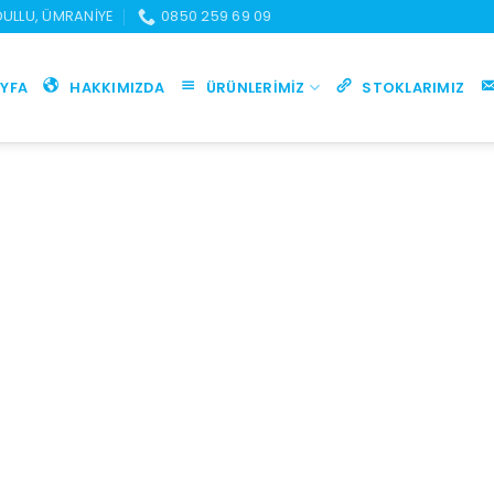
UDULLU, ÜMRANIYE
0850 259 69 09
YFA
HAKKIMIZDA
ÜRÜNLERIMIZ
STOKLARIMIZ