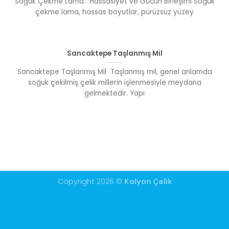
Soğuk Çekme Lama : Hassasiyet ve Gücün Birleşimi Soğuk
çekme lama, hassas boyutlar, pürüzsüz yüzey
Sancaktepe Taşlanmış Mil
Sancaktepe Taşlanmış Mil Taşlanmış mil, genel anlamda
soğuk çekilmiş çelik millerin işlenmesiyle meydana
gelmektedir. Yapı
Copyright 2026 ©
Kalyon Çelik