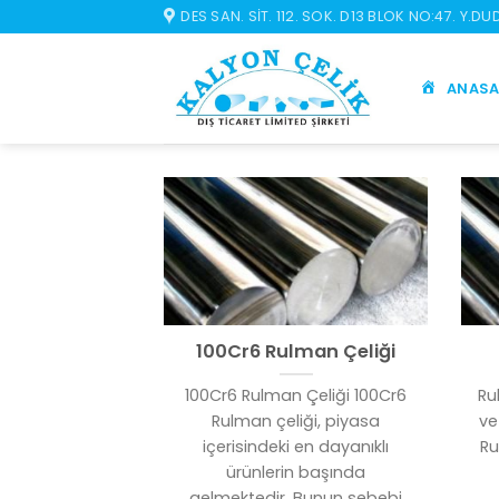
İçeriğe
DES SAN. SIT. 112. SOK. D13 BLOK NO:47. Y.D
atla
ANASA
100Cr6 Rulman Çeliği
100Cr6 Rulman Çeliği 100Cr6
Ru
Rulman çeliği, piyasa
ve
içerisindeki en dayanıklı
Ru
ürünlerin başında
gelmektedir. Bunun sebebi