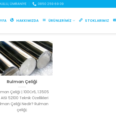
UDULLU, ÜMRANIYE
0850 259 69 09
YFA
HAKKIMIZDA
ÜRÜNLERIMIZ
STOKLARIMIZ
Rulman Çeliği
lman Çeliği | 100Cr6, 1.3505
 AISI 52100 Teknik Özellikleri
lman Çeliği Nedir? Rulman
çeliği;