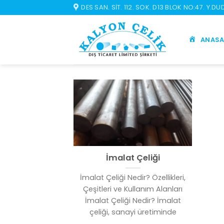
İçeriğe
DES SAN. SIT. 112. SOK. D13 BLOK NO:47. Y.D
atla
ANASA
İmalat Çeliği
İmalat Çeliği Nedir? Özellikleri,
Çeşitleri ve Kullanım Alanları
İmalat Çeliği Nedir? İmalat
çeliği, sanayi üretiminde