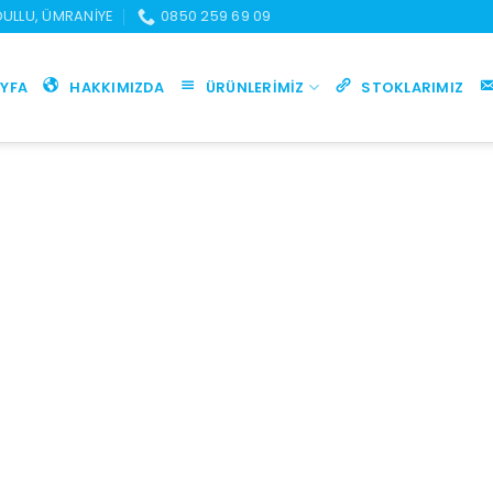
UDULLU, ÜMRANIYE
0850 259 69 09
YFA
HAKKIMIZDA
ÜRÜNLERIMIZ
STOKLARIMIZ