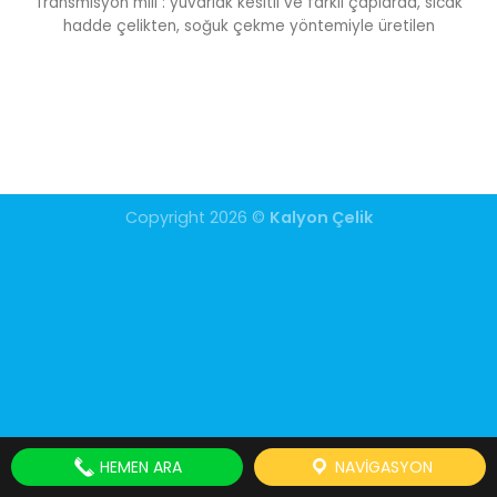
Transmisyon mili : yuvarlak kesitli ve farklı çaplarda, sıcak
hadde çelikten, soğuk çekme yöntemiyle üretilen
Copyright 2026 ©
Kalyon Çelik
HEMEN ARA
NAVIGASYON