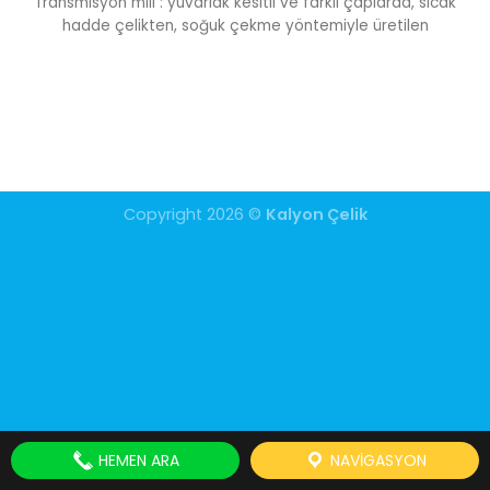
Transmisyon mili : yuvarlak kesitli ve farklı çaplarda, sıcak
hadde çelikten, soğuk çekme yöntemiyle üretilen
Copyright 2026 ©
Kalyon Çelik
HEMEN ARA
NAVIGASYON