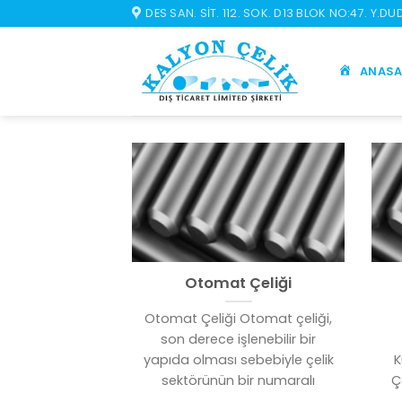
İçeriğe
DES SAN. SIT. 112. SOK. D13 BLOK NO:47. Y.D
atla
ANASA
Otomat Çeliği
Otomat Çeliği Otomat çeliği,
son derece işlenebilir bir
yapıda olması sebebiyle çelik
K
sektörünün bir numaralı
Ç