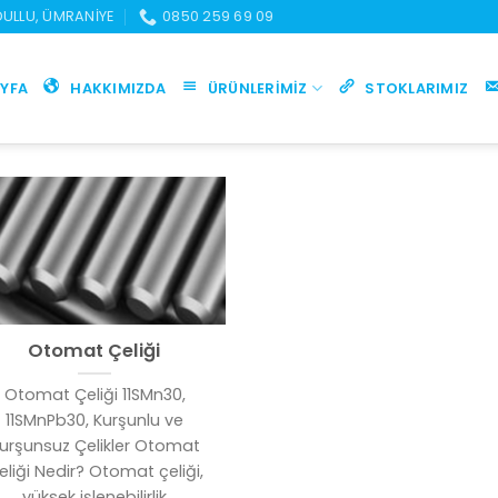
UDULLU, ÜMRANIYE
0850 259 69 09
YFA
HAKKIMIZDA
ÜRÜNLERIMIZ
STOKLARIMIZ
Otomat Çeliği
Otomat Çeliği 11SMn30,
11SMnPb30, Kurşunlu ve
urşunsuz Çelikler Otomat
eliği Nedir? Otomat çeliği,
yüksek işlenebilirlik