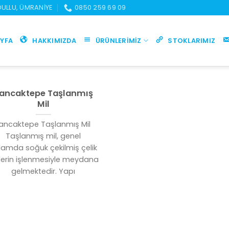
UDULLU, ÜMRANIYE
0850 259 69 09
YFA
HAKKIMIZDA
ÜRÜNLERIMIZ
STOKLARIMIZ
ancaktepe Taşlanmış
Mil
ancaktepe Taşlanmış Mil
Taşlanmış mil, genel
lamda soğuk çekilmiş çelik
lerin işlenmesiyle meydana
gelmektedir. Yapı