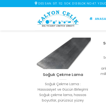
İçeriğe
DES SAN. SIT. 112. SOK. D13 BLOK NO:47. Y.D
atla
ANASA
S
S
an
mil
Soğuk Çekme Lama
Soğuk Çekme Lama :
Hassasiyet ve Gücün Birleşimi
Soğuk çekme lama, hassas
boyutlar, pürüzsüz yüzey