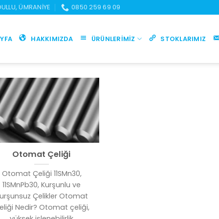
UDULLU, ÜMRANIYE
0850 259 69 09
YFA
HAKKIMIZDA
ÜRÜNLERIMIZ
STOKLARIMIZ
Otomat Çeliği
Otomat Çeliği 11SMn30,
11SMnPb30, Kurşunlu ve
urşunsuz Çelikler Otomat
eliği Nedir? Otomat çeliği,
yüksek işlenebilirlik