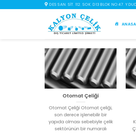
İçeriğe
DES SAN. SIT. 112. SOK. D13 BLOK NO:47. Y.D
atla
ANASA
Otomat Çeliği
Otomat Çeliği Otomat çeliği,
son derece işlenebilir bir
yapıda olması sebebiyle çelik
K
sektörünün bir numaralı
Ç