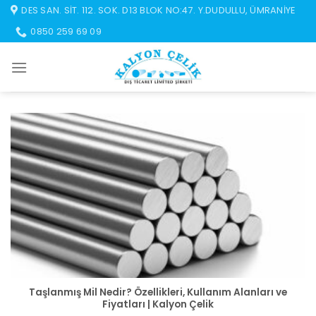
İçeriğe
DES SAN. SIT. 112. SOK. D13 BLOK NO:47. Y.DUDULLU, ÜMRANIYE
atla
0850 259 69 09
Taşlanmış Mil Nedir? Özellikleri, Kullanım Alanları ve
Fiyatları | Kalyon Çelik