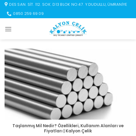
İçeriğe
DES SAN. SIT. 112. SOK. D13 BLOK NO:47. Y.DUDULLU, ÜMRANIYE
atla
0850 259 69 09
Taşlanmış Mil Nedir? Özellikleri, Kullanım Alanları ve
Fiyatları | Kalyon Çelik