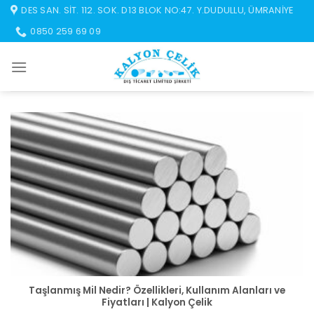
İçeriğe
DES SAN. SIT. 112. SOK. D13 BLOK NO:47. Y.DUDULLU, ÜMRANIYE
atla
0850 259 69 09
Taşlanmış Mil Nedir? Özellikleri, Kullanım Alanları ve
Fiyatları | Kalyon Çelik