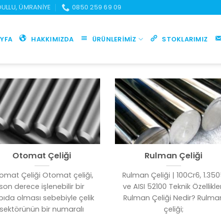
UDULLU, ÜMRANIYE
0850 259 69 09
YFA
HAKKIMIZDA
ÜRÜNLERIMIZ
STOKLARIMIZ
Otomat Çeliği
Rulman Çeliği
omat Çeliği Otomat çeliği,
Rulman Çeliği | 100Cr6, 1.35
son derece işlenebilir bir
ve AISI 52100 Teknik Özellikler
pıda olması sebebiyle çelik
Rulman Çeliği Nedir? Rulma
sektörünün bir numaralı
çeliği;