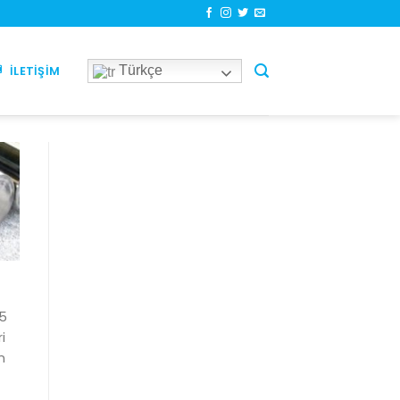
Türkçe
İLETIŞIM
05
i
n