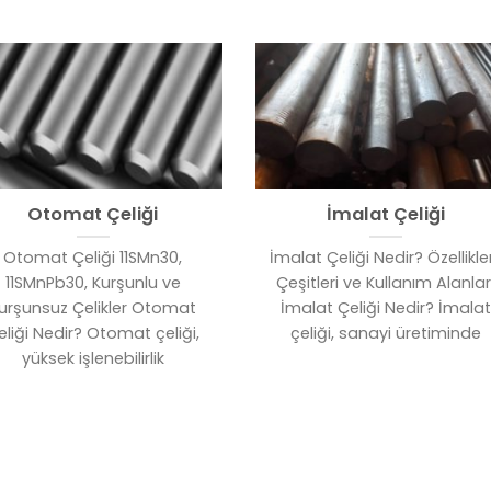
Otomat Çeliği
İmalat Çeliği
Otomat Çeliği 11SMn30,
İmalat Çeliği Nedir? Özellikler
11SMnPb30, Kurşunlu ve
Çeşitleri ve Kullanım Alanlar
urşunsuz Çelikler Otomat
İmalat Çeliği Nedir? İmalat
eliği Nedir? Otomat çeliği,
çeliği, sanayi üretiminde
yüksek işlenebilirlik