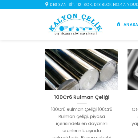
İçeriğe
DES SAN. SIT. 112. SOK. D13 BLOK NO:47. Y.D
atla
ANASA
100Cr6 Rulman Çeliği
100Cr6 Rulman Çeliği 100Cr6
Ot
Rulman çeliği, piyasa
içerisindeki en dayanıklı
ya
ürünlerin başında
gelmektedir. Bunun sebebi