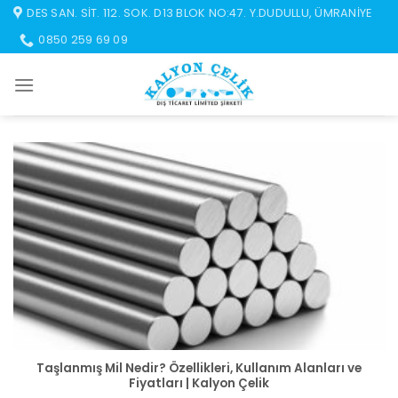
İçeriğe
DES SAN. SIT. 112. SOK. D13 BLOK NO:47. Y.DUDULLU, ÜMRANIYE
atla
0850 259 69 09
Taşlanmış Mil Nedir? Özellikleri, Kullanım Alanları ve
Fiyatları | Kalyon Çelik