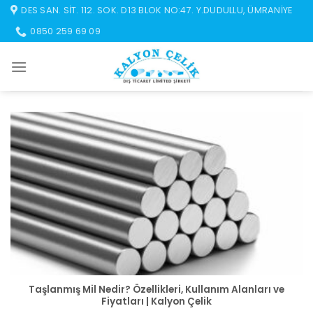
İçeriğe
DES SAN. SIT. 112. SOK. D13 BLOK NO:47. Y.DUDULLU, ÜMRANIYE
atla
0850 259 69 09
Taşlanmış Mil Nedir? Özellikleri, Kullanım Alanları ve
Fiyatları | Kalyon Çelik