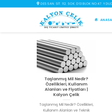
İçeriğe
DES SAN. SIT. 112. SOK. D13 BLOK NO:47. Y.D
atla
ANASA
Taşlanmış Mil Nedir?
Özellikleri, Kullanım
Alanları ve Fiyatları |
Kalyon Çelik
Taşlanmış Mil Nedir? Özellikleri,
Kullanım Alanları ve Teknik