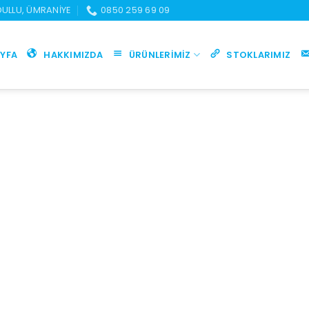
UDULLU, ÜMRANIYE
0850 259 69 09
YFA
HAKKIMIZDA
ÜRÜNLERIMIZ
STOKLARIMIZ