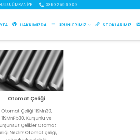
UDULLU, ÜMRANIYE
0850 259 69 09
YFA
HAKKIMIZDA
ÜRÜNLERIMIZ
STOKLARIMIZ
Otomat Çeliği
Otomat Çeliği 11SMn30,
11SMnPb30, Kurşunlu ve
urşunsuz Çelikler Otomat
eliği Nedir? Otomat çeliği,
yüksek işlenebilirlik