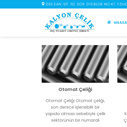
İçeriğe
DES SAN. SIT. 112. SOK. D13 BLOK NO:47. Y.D
atla
ANASA
Otomat Çeliği
Otomat Çeliği Otomat çeliği,
son derece işlenebilir bir
yapıda olması sebebiyle çelik
K
sektörünün bir numaralı
Ç