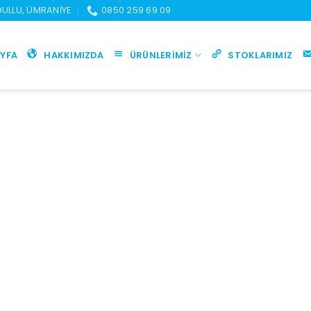
UDULLU, ÜMRANIYE
0850 259 69 09
YFA
HAKKIMIZDA
ÜRÜNLERIMIZ
STOKLARIMIZ