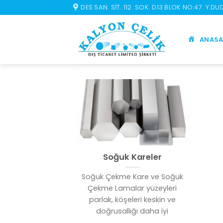
İçeriğe
DES SAN. SIT. 112. SOK. D13 BLOK NO:47. Y.D
atla
ANASA
Soğuk Kareler
Soğuk Çekme Kare ve Soğuk
Çekme Lamalar yüzeyleri
parlak, köşeleri keskin ve
doğrusallığı daha iyi