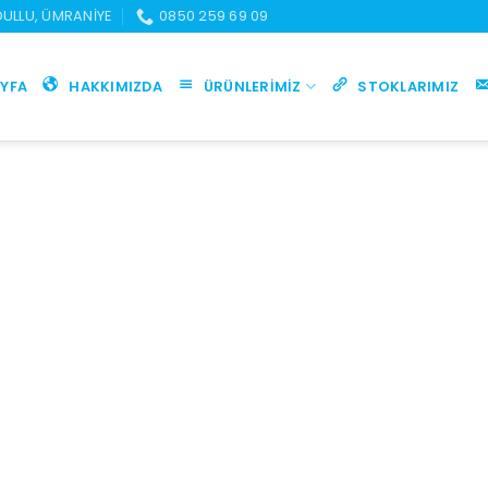
UDULLU, ÜMRANIYE
0850 259 69 09
YFA
HAKKIMIZDA
ÜRÜNLERIMIZ
STOKLARIMIZ