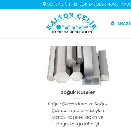
İçeriğe
DES SAN. SIT. 112. SOK. D13 BLOK NO:47. Y.D
atla
ANASA
Soğuk Kareler
Soğuk Çekme Kare ve Soğuk
Çekme Lamalar yüzeyleri
parlak, köşeleri keskin ve
doğrusallığı daha iyi