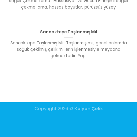
Soğuk Çekme Lama : Hassasiyet ve Gücün Birleşimi Soğuk
çekme lama, hassas boyutlar, pürüzsüz yüzey
Sancaktepe Taşlanmış Mil
Sancaktepe Taşlanmış Mil Taşlanmış mil, genel anlamda
soğuk çekilmiş çelik millerin işlenmesiyle meydana
gelmektedir. Yapı
Copyright 2026 ©
Kalyon Çelik