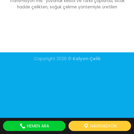
Transmisyon mili : yuvarlak kesitli ve farklı çaplarda, sıcak
hadde çelikten, soğuk çekme yöntemiyle üretilen
Copyright 2026 ©
Kalyon Çelik
HEMEN ARA
NAVIGASYON