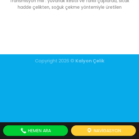
Transmisyon mili : yuvarlak kesitli ve farklı çaplarda, sıcak
hadde çelikten, soğuk çekme yöntemiyle üretilen
Copyright 2026 ©
Kalyon Çelik
HEMEN ARA
NAVIGASYON