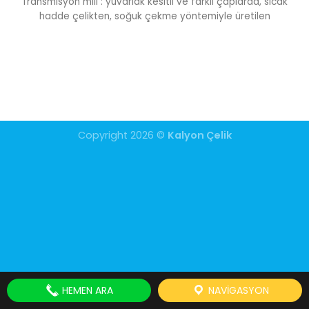
Transmisyon mili : yuvarlak kesitli ve farklı çaplarda, sıcak
hadde çelikten, soğuk çekme yöntemiyle üretilen
Copyright 2026 ©
Kalyon Çelik
HEMEN ARA
NAVIGASYON