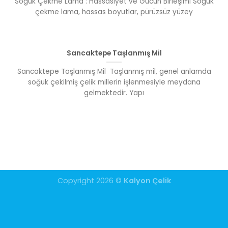
Soğuk Çekme Lama : Hassasiyet ve Gücün Birleşimi Soğuk
çekme lama, hassas boyutlar, pürüzsüz yüzey
Sancaktepe Taşlanmış Mil
Sancaktepe Taşlanmış Mil Taşlanmış mil, genel anlamda
soğuk çekilmiş çelik millerin işlenmesiyle meydana
gelmektedir. Yapı
Copyright 2026 ©
Kalyon Çelik