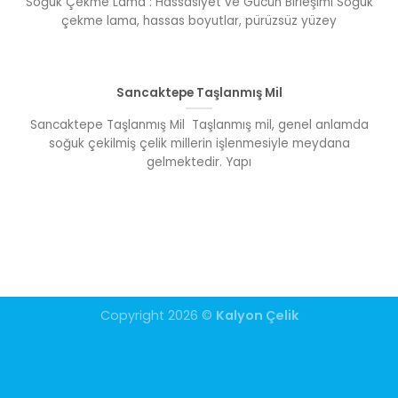
Soğuk Çekme Lama : Hassasiyet ve Gücün Birleşimi Soğuk
çekme lama, hassas boyutlar, pürüzsüz yüzey
Sancaktepe Taşlanmış Mil
Sancaktepe Taşlanmış Mil Taşlanmış mil, genel anlamda
soğuk çekilmiş çelik millerin işlenmesiyle meydana
gelmektedir. Yapı
Copyright 2026 ©
Kalyon Çelik