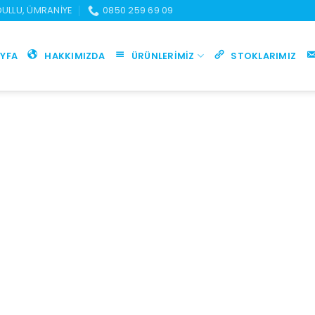
UDULLU, ÜMRANIYE
0850 259 69 09
YFA
HAKKIMIZDA
ÜRÜNLERIMIZ
STOKLARIMIZ