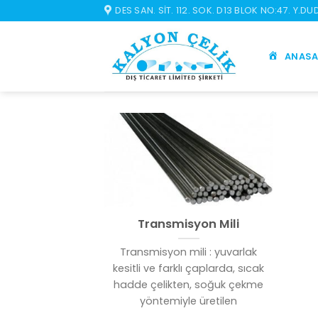
İçeriğe
DES SAN. SIT. 112. SOK. D13 BLOK NO:47. Y.D
atla
ANASA
Transmisyon Mili
Transmisyon mili : yuvarlak
kesitli ve farklı çaplarda, sıcak
hadde çelikten, soğuk çekme
yöntemiyle üretilen