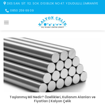
İçeriğe
DES SAN. SIT. 112. SOK. D13 BLOK NO:47. Y.DUDULLU, ÜMRANIYE
atla
0850 259 69 09
Taşlanmış Mil Nedir? Özellikleri, Kullanım Alanları ve
Fiyatları | Kalyon Çelik