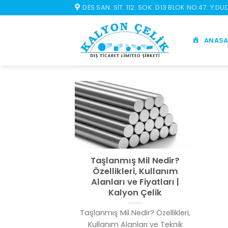
İçeriğe
DES SAN. SIT. 112. SOK. D13 BLOK NO:47. Y.D
atla
ANASA
Taşlanmış Mil Nedir?
Özellikleri, Kullanım
Alanları ve Fiyatları |
Kalyon Çelik
Taşlanmış Mil Nedir? Özellikleri,
Kullanım Alanları ve Teknik