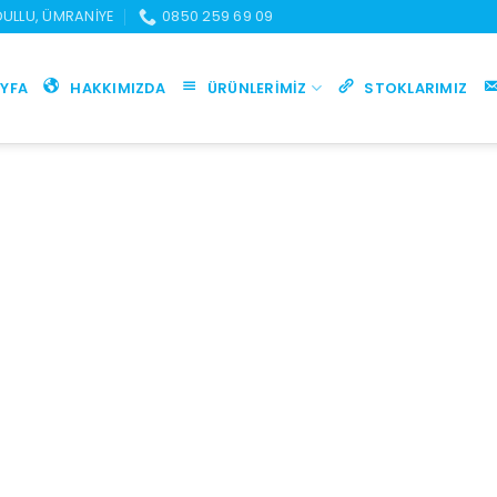
UDULLU, ÜMRANIYE
0850 259 69 09
YFA
HAKKIMIZDA
ÜRÜNLERIMIZ
STOKLARIMIZ