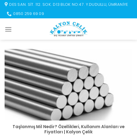
İçeriğe
DES SAN. SIT. 112. SOK. D13 BLOK NO:47. Y.DUDULLU, ÜMRANIYE
atla
0850 259 69 09
Taşlanmış Mil Nedir? Özellikleri, Kullanım Alanları ve
Fiyatları | Kalyon Çelik