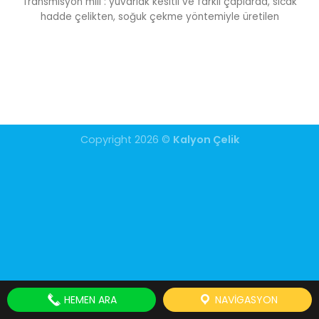
Transmisyon mili : yuvarlak kesitli ve farklı çaplarda, sıcak
hadde çelikten, soğuk çekme yöntemiyle üretilen
Copyright 2026 ©
Kalyon Çelik
HEMEN ARA
NAVIGASYON