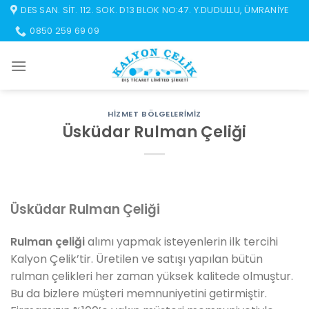
İçeriğe
DES SAN. SIT. 112. SOK. D13 BLOK NO:47. Y.DUDULLU, ÜMRANIYE
atla
0850 259 69 09
HIZMET BÖLGELERIMIZ
Üsküdar Rulman Çeliği
Üsküdar Rulman Çeliği
Rulman çeliği
alımı yapmak isteyenlerin ilk tercihi
Kalyon Çelik’tir. Üretilen ve satışı yapılan bütün
rulman çelikleri her zaman yüksek kalitede olmuştur.
Bu da bizlere müşteri memnuniyetini getirmiştir.