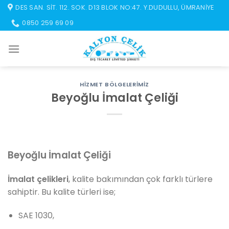
İçeriğe
DES SAN. SIT. 112. SOK. D13 BLOK NO:47. Y.DUDULLU, ÜMRANIYE
atla
0850 259 69 09
HIZMET BÖLGELERIMIZ
Beyoğlu İmalat Çeliği
Beyoğlu İmalat Çeliği
İmalat çelikleri
, kalite bakımından çok farklı türlere
sahiptir. Bu kalite türleri ise;
SAE 1030,