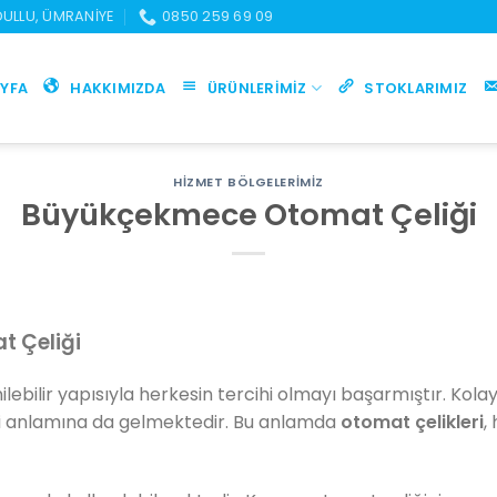
UDULLU, ÜMRANIYE
0850 259 69 09
YFA
HAKKIMIZDA
ÜRÜNLERIMIZ
STOKLARIMIZ
HIZMET BÖLGELERIMIZ
Büyükçekmece Otomat Çeliği
 Çeliği
nilebilir yapısıyla herkesin tercihi olmayı başarmıştır. Kola
 anlamına da gelmektedir. Bu anlamda
otomat çelikleri
,