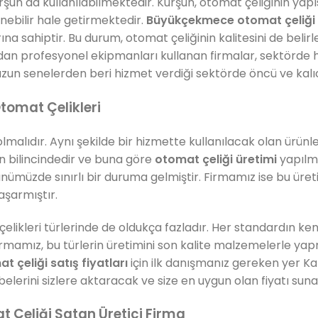
urşun da kullanılabilmektedir. Kurşun, otomat çeliğinin y
enebilir hale getirmektedir.
Büyükçekmece otomat çeliği 
na sahiptir. Bu durum, otomat çeliğinin kalitesini de belir
dan profesyonel ekipmanları kullanan firmalar, sektörde
zun senelerden beri hizmet verdiği sektörde öncü ve kalıc
Otomat Çelikleri
olmalıdır. Aynı şekilde bir hizmette kullanılacak olan ürünl
n bilincindedir ve buna göre
otomat çeliği üretimi
yapılm
ünümüzde sınırlı bir duruma gelmiştir. Firmamız ise bu üret
aşarmıştır.
elikleri türlerinde de oldukça fazladır. Her standardın ken
irmamız, bu türlerin üretimini son kalite malzemelerle yap
 çeliği satış fiyatları
için ilk danışmanız gereken yer Ka
lerini sizlere aktaracak ve size en uygun olan fiyatı suna
Çeliği Satan Üretici Firma