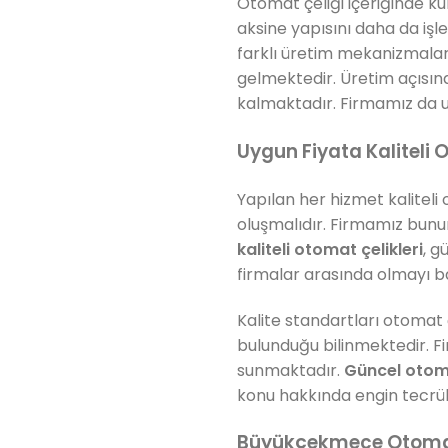
Otomat çeliği içeriğinde k
aksine yapısını daha da işl
farklı üretim mekanizmaları
gelmektedir. Üretim açısın
kalmaktadır. Firmamız da u
Uygun Fiyata Kaliteli 
Yapılan her hizmet kaliteli 
oluşmalıdır. Firmamız bunu
kaliteli otomat çelikleri
, g
firmalar arasında olmayı b
Kalite standartları otomat ç
bulunduğu bilinmektedir. F
sunmaktadır.
Güncel otomat
konu hakkında engin tecrübe
Büyükçekmece Otomat 