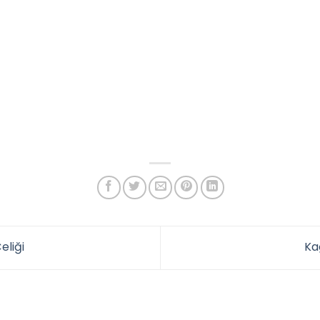
liği
Ka