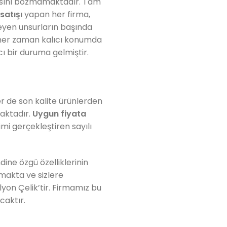
apısını bozmamaktadır. Tam
satışı
yapan her firma,
leyen unsurların başında
 her zaman kalıcı konumda
ı bir duruma gelmiştir.
er de son kalite ürünlerden
aktadır.
Uygun fiyata
imi gerçekleştiren sayılı
dine özgü özelliklerinin
makta ve sizlere
lyon Çelik’tir. Firmamız bu
caktır.