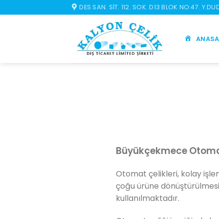
İçeriğe
DES SAN. SIT. 112. SOK. D13 BLOK NO:47. Y.D
atla
ANASA
Büyükçekmece Otomat
Otomat çelikleri, kolay işle
çoğu ürüne dönüştürülmesi
kullanılmaktadır.