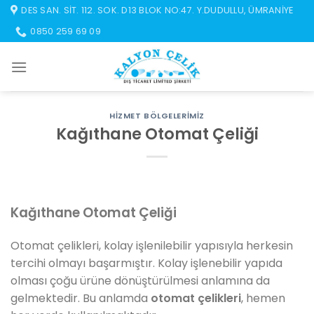
İçeriğe
DES SAN. SIT. 112. SOK. D13 BLOK NO:47. Y.DUDULLU, ÜMRANIYE
atla
0850 259 69 09
HIZMET BÖLGELERIMIZ
Kağıthane Otomat Çeliği
Kağıthane Otomat Çeliği
Otomat çelikleri, kolay işlenilebilir yapısıyla herkesin
tercihi olmayı başarmıştır. Kolay işlenebilir yapıda
olması çoğu ürüne dönüştürülmesi anlamına da
gelmektedir. Bu anlamda
otomat çelikleri
, hemen