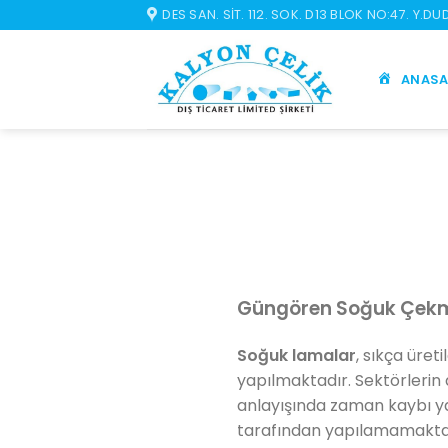
İçeriğe
DES SAN. SIT. 112. SOK. D13 BLOK NO:47. Y.D
atla
ANASA
Güngören Soğuk Çek
Soğuk lamalar
, sıkça üret
yapılmaktadır. Sektörlerin 
anlayışında zaman kaybı 
tarafından yapılamamaktadı