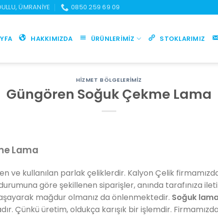
UDULLU, ÜMRANIYE
0850 259 69 09
YFA
HAKKIMIZDA
ÜRÜNLERIMIZ
STOKLARIMIZ
HIZMET BÖLGELERIMIZ
Güngören Soğuk Çekme Lama
me Lama
ilen ve kullanılan parlak çeliklerdir. Kalyon Çelik firmamız
durumuna göre şekillenen siparişler, anında tarafınıza ilet
yaşayarak mağdur olmanız da önlenmektedir.
Soğuk lama
r. Çünkü üretim, oldukça karışık bir işlemdir. Firmamız