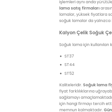
işlemleri aynı anda yürütül
lama satış firmaları
arasın
lamalar, yüksek fiyatlara s
soğuk lamalar da yalnızca 
Kalyon Çelik Soğuk Ç
Soğuk lama için kullanılan ka
ST37
ST44
ST52
Kaliteleridir.
Soğuk lama fi
fiyat farklılıklarına uğraya
sağlamayı amaçlamaktadır. 
için hangi firmayı tercih e
memnun kalmaktadır.
Gün