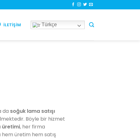
Türkçe
İLETIŞIM
da da
soğuk lama satışı
ilmektedir. Böyle bir hizmet
 üretimi
, her firma
da hem üretim hem satış