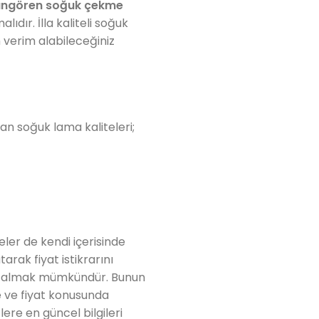
ngören soğuk çekme
ıdır. İlla kaliteli soğuk
 verim alabileceğiniz
ılan soğuk lama kaliteleri;
teler de kendi içerisinde
arak fiyat istikrarını
rün almak mümkündür. Bunun
te ve fiyat konusunda
lere en güncel bilgileri