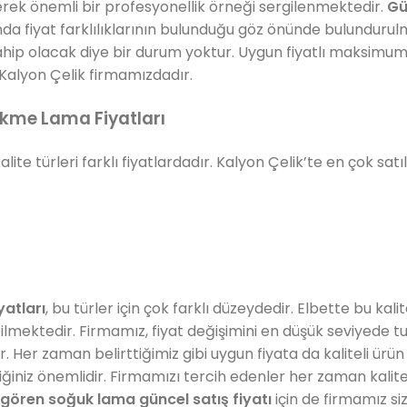
erek önemli bir profesyonellik örneği sergilenmektedir.
Gü
da fiyat farklılıklarının bulunduğu göz önünde bulundurulmal
ahip olacak diye bir durum yoktur. Uygun fiyatlı maksimum
Kalyon Çelik firmamızdadır.
ekme Lama Fiyatları
lite türleri farklı fiyatlardadır. Kalyon Çelik’te en çok sat
yatları
, bu türler için çok farklı düzeydedir. Elbette bu kali
bilmektedir. Firmamız, fiyat değişimini en düşük seviyede tut
Her zaman belirttiğimiz gibi uygun fiyata da kaliteli ü
ttiğiniz önemlidir. Firmamızı tercih edenler her zaman kali
gören soğuk lama güncel satış fiyatı
için de firmamız siz