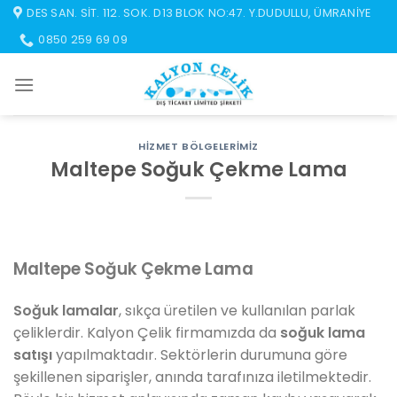
İçeriğe
DES SAN. SIT. 112. SOK. D13 BLOK NO:47. Y.DUDULLU, ÜMRANIYE
atla
0850 259 69 09
HIZMET BÖLGELERIMIZ
Maltepe Soğuk Çekme Lama
Maltepe Soğuk Çekme Lama
Soğuk lamalar
, sıkça üretilen ve kullanılan parlak
çeliklerdir. Kalyon Çelik firmamızda da
soğuk lama
satışı
yapılmaktadır. Sektörlerin durumuna göre
şekillenen siparişler, anında tarafınıza iletilmektedir.