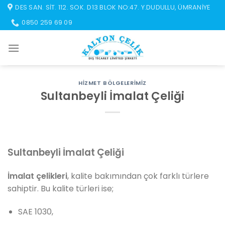
İçeriğe
DES SAN. SIT. 112. SOK. D13 BLOK NO:47. Y.DUDULLU, ÜMRANIYE
atla
0850 259 69 09
HIZMET BÖLGELERIMIZ
Sultanbeyli İmalat Çeliği
Sultanbeyli İmalat Çeliği
İmalat çelikleri
, kalite bakımından çok farklı türlere
sahiptir. Bu kalite türleri ise;
SAE 1030,