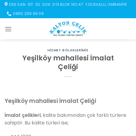
İçeriğe
DES SAN. SIT. 112. SOK. D13 BLOK NO:47. Y.DUDULLU, ÜMRANIYE
atla
0850 259 69 09
HIZMET BÖLGELERIMIZ
Yeşilköy mahallesi İmalat
Çeliği
Yeşilköy mahallesi İmalat Çeliği
İmalat çelikleri
, kalite bakımından çok farklı türlere
sahiptir. Bu kalite türleri ise;